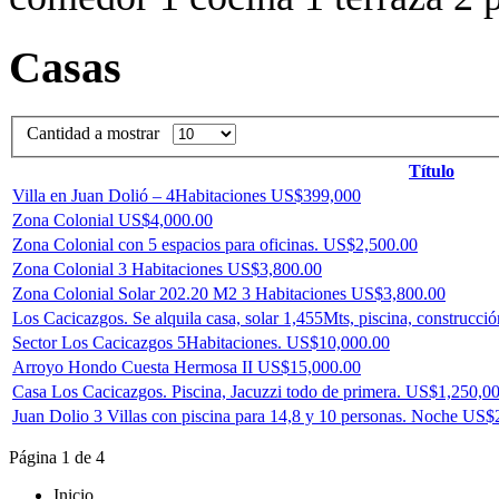
Casas
Cantidad a mostrar
Título
Villa en Juan Dolió – 4Habitaciones US$399,000
Zona Colonial US$4,000.00
Zona Colonial con 5 espacios para oficinas. US$2,500.00
Zona Colonial 3 Habitaciones US$3,800.00
Zona Colonial Solar 202.20 M2 3 Habitaciones US$3,800.00
Los Cacicazgos. Se alquila casa, solar 1,455Mts, piscina, constru
Sector Los Cacicazgos 5Habitaciones. US$10,000.00
Arroyo Hondo Cuesta Hermosa II US$15,000.00
Casa Los Cacicazgos. Piscina, Jacuzzi todo de primera. US$1,250,
Juan Dolio 3 Villas con piscina para 14,8 y 10 personas. Noche US
Página 1 de 4
Inicio