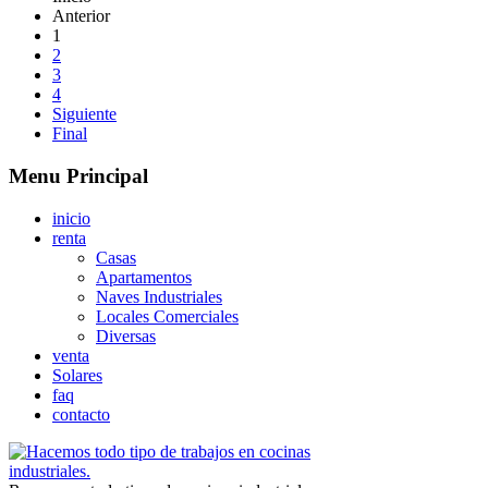
Anterior
1
2
3
4
Siguiente
Final
Menu Principal
inicio
renta
Casas
Apartamentos
Naves Industriales
Locales Comerciales
Diversas
venta
Solares
faq
contacto