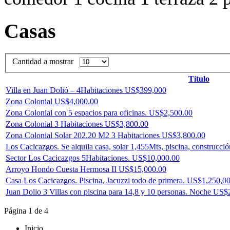
Casas
Cantidad a mostrar
Título
Villa en Juan Dolió – 4Habitaciones US$399,000
Zona Colonial US$4,000.00
Zona Colonial con 5 espacios para oficinas. US$2,500.00
Zona Colonial 3 Habitaciones US$3,800.00
Zona Colonial Solar 202.20 M2 3 Habitaciones US$3,800.00
Los Cacicazgos. Se alquila casa, solar 1,455Mts, piscina, constru
Sector Los Cacicazgos 5Habitaciones. US$10,000.00
Arroyo Hondo Cuesta Hermosa II US$15,000.00
Casa Los Cacicazgos. Piscina, Jacuzzi todo de primera. US$1,250,
Juan Dolio 3 Villas con piscina para 14,8 y 10 personas. Noche US
Página 1 de 4
Inicio