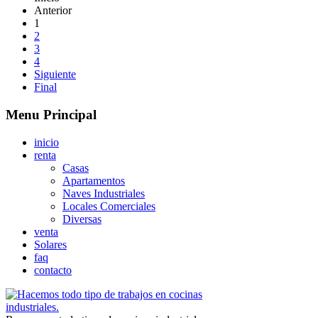
Anterior
1
2
3
4
Siguiente
Final
Menu Principal
inicio
renta
Casas
Apartamentos
Naves Industriales
Locales Comerciales
Diversas
venta
Solares
faq
contacto