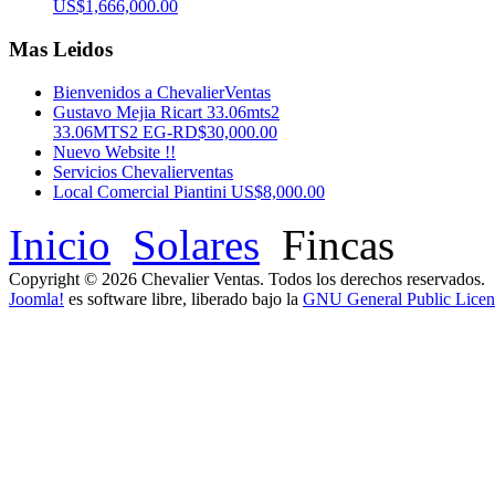
US$1,666,000.00
Mas Leidos
Bienvenidos a ChevalierVentas
Gustavo Mejia Ricart 33.06mts2
33.06MTS2 EG-RD$30,000.00
Nuevo Website !!
Servicios Chevalierventas
Local Comercial Piantini US$8,000.00
Inicio
Solares
Fincas
Copyright © 2026 Chevalier Ventas. Todos los derechos reservados.
Joomla!
es software libre, liberado bajo la
GNU General Public Licen