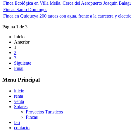
Finca Ecológica en Villa Mella. Cerca del Aeropuerto Joaquín Bala
Fincas Santo Domingo.
Finca en Quiqueya 200 tareas con agua, frente a la carretera y elect
Página 1 de 3
Inicio
Anterior
1
2
3
Siguiente
Final
Menu Principal
inicio
renta
venta
Solares
Proyectos Turisticos
Fincas
faq
contacto