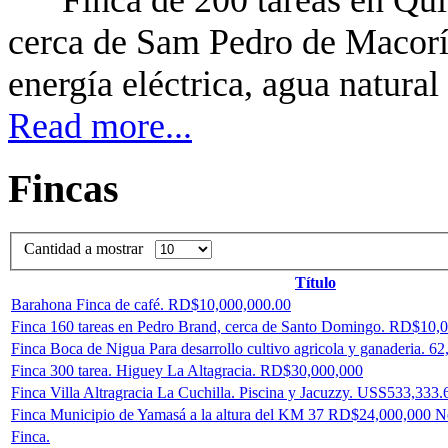
cerca de Sam Pedro de Macorís
energía eléctrica, agua natural
Read more...
Fincas
Cantidad a mostrar
Título
Barahona Finca de café. RD$10,000,000.00
Finca 160 tareas en Pedro Brand, cerca de Santo Domingo. RD$10,
Finca Boca de Nigua Para desarrollo cultivo agricola y ganaderia. 
Finca 300 tarea. Higuey La Altagracia. RD$30,000,000
Finca Villa Altragracia La Cuchilla. Piscina y Jacuzzy. USS533,333.
Finca Municipio de Yamasá a la altura del KM 37 RD$24,000,000 N
Finca.