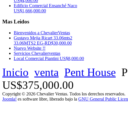
US$4,000.00
Edificio Comercial Ensanché Naco
US$1,666,000.00
Mas Leidos
Bienvenidos a ChevalierVentas
Gustavo Mejia Ricart 33.06mts2
33.06MTS2 EG-RD$30,000.00
Nuevo Website !!
Servicios Chevalierventas
Local Comercial Piantini US$8,000.00
Inicio
venta
Pent House
P
US$375,000.00
Copyright © 2026 Chevalier Ventas. Todos los derechos reservados.
Joomla!
es software libre, liberado bajo la
GNU General Public Licen