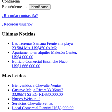
Contraseña
Recuérdeme
¿Recordar contraseña?
¿Recordar usuario?
Ultimas Noticias
Las Terrenas Samana Frente a la playa
23,584 Mts. US$450.0x M2
Apartamento en alquiler Malecón Center.
US$4,000.00
Edificio Comercial Ensanché Naco
US$1,666,000.00
Mas Leidos
Bienvenidos a ChevalierVentas
Gustavo Mejia Ricart 33.06mts2
33.06MTS2 EG-RD$30,000.00
Nuevo Website !!
Servicios Chevalierventas
Local Comercial Piantini US$8,000.00