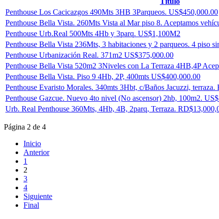
Título
Penthouse Los Cacicazgos 490Mts 3HB 3Parqueos. US$450,000.00
Penthouse Bella Vista. 260Mts Vista al Mar piso 8. Aceptamos vehí
Penthouse Urb.Real 500Mts 4Hb y 3parq. US$1,100M2
Penthouse Bella Vista 236Mts, 3 habitaciones y 2 parqueos. 4 piso 
Penthouse Urbanización Real. 371m2 US$375,000.00
Penthouse Bella Vista 520m2 3Niveles con La Terraza 4HB,4P Ace
Penthouse Bella Vista. Piso 9 4Hb, 2P, 400mts US$400,000.00
Penthouse Evaristo Morales. 340mts 3Hbt, c/Baños Jacuzzi, terraza
Penthouse Gazcue. Nuevo 4to nivel (No ascensor) 2hb, 100m2. US
Urb. Real Penthouse 360Mts, 4Hb, 4B, 2parq, Terraza. RD$13,000,
Página 2 de 4
Inicio
Anterior
1
2
3
4
Siguiente
Final