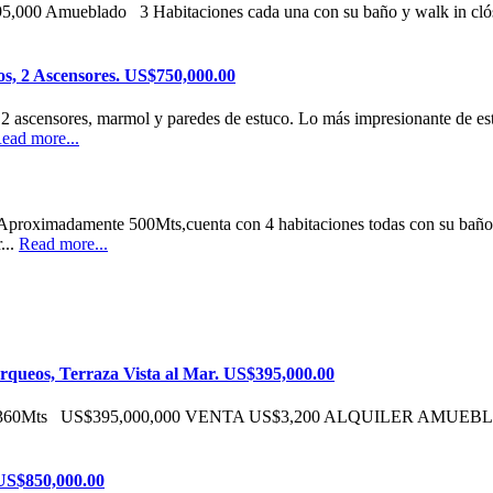
395,000 Amueblado 3 Habitaciones cada una con su baño y walk in cló
os, 2 Ascensores. US$750,000.00
 2 ascensores, marmol y paredes de estuco. Lo más impresionante de es
ead more...
. Aproximadamente 500Mts,cuenta con 4 habitaciones todas con su bañ
...
Read more...
queos, Terraza Vista al Mar. US$395,000.00
arqueos 360Mts US$395,000,000 VENTA US$3,200 ALQUILER AMUE
 US$850,000.00