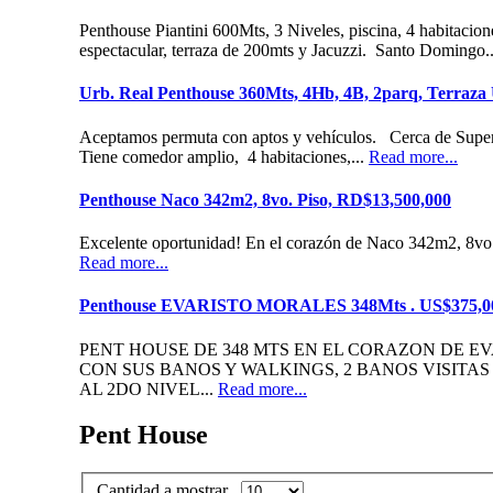
Penthouse Piantini 600Mts, 3 Niveles, piscina, 4 habitacio
espectacular, terraza de 200mts y Jacuzzi. Santo Domingo.
Urb. Real Penthouse 360Mts, 4Hb, 4B, 2parq, Terraza
Aceptamos permuta con aptos y vehículos. Cerca de Supe
Tiene comedor amplio, 4 habitaciones,...
Read more...
Penthouse Naco 342m2, 8vo. Piso, RD$13,500,000
Excelente oportunidad! En el corazón de Naco 342m2, 8vo
Read more...
Penthouse EVARISTO MORALES 348Mts . US$375,0
PENT HOUSE DE 348 MTS EN EL CORAZON DE E
CON SUS BANOS Y WALKINGS, 2 BANOS VISITA
AL 2DO NIVEL...
Read more...
Pent House
Cantidad a mostrar