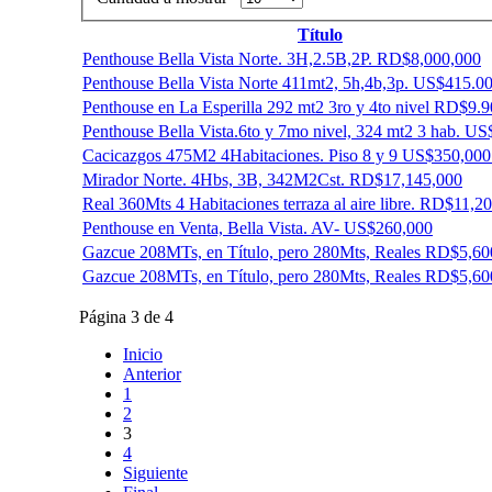
Título
Penthouse Bella Vista Norte. 3H,2.5B,2P. RD$8,000,000
Penthouse Bella Vista Norte 411mt2, 5h,4b,3p. US$415.0
Penthouse en La Esperilla 292 mt2 3ro y 4to nivel RD$9.9
Penthouse Bella Vista.6to y 7mo nivel, 324 mt2 3 hab. U
Cacicazgos 475M2 4Habitaciones. Piso 8 y 9 US$350,000
Mirador Norte. 4Hbs, 3B, 342M2Cst. RD$17,145,000
Real 360Mts 4 Habitaciones terraza al aire libre. RD$11,2
Penthouse en Venta, Bella Vista. AV- US$260,000
Gazcue 208MTs, en Título, pero 280Mts, Reales RD$5,60
Gazcue 208MTs, en Título, pero 280Mts, Reales RD$5,60
Página 3 de 4
Inicio
Anterior
1
2
3
4
Siguiente