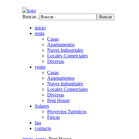
Buscar...
inicio
renta
Casas
Apartamentos
Naves Industriales
Locales Comerciales
Diversas
venta
Casas
Apartamentos
Naves Industriales
Locales Comerciales
Diversas
Pent House
Solares
Proyectos Turisticos
Fincas
faq
contacto
inicio
venta
Pent House