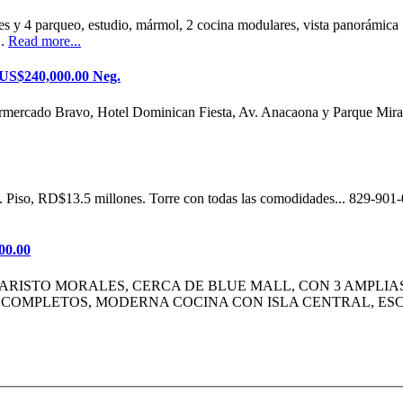
nes y 4 parqueo, estudio, mármol, 2 cocina modulares, vista panorámica
..
Read more...
 US$240,000.00 Neg.
rmercado Bravo, Hotel Dominican Fiesta, Av. Anacaona y Parque Mir
. Piso, RD$13.5 millones. Torre con todas las comodidades... 829-90
00.00
VARISTO MORALES, CERCA DE BLUE MALL, CON 3 AMPLIA
S COMPLETOS, MODERNA COCINA CON ISLA CENTRAL, ES