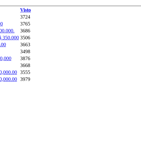
Visto
3724
00
3765
00.000.
3686
S$ 350.000
3506
.00
3663
3498
00,000
3876
3668
0,000.00
3555
0,000.00
3979