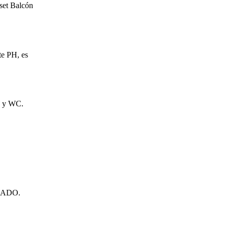
set Balcón
te PH, es
o y WC.
BLADO.