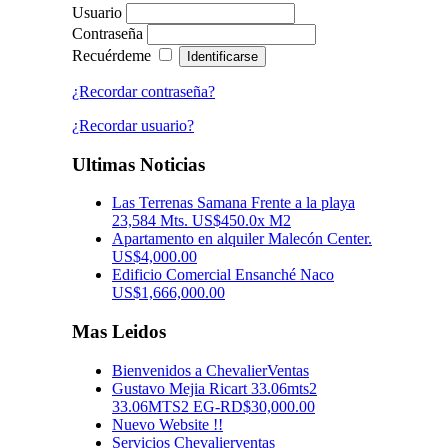
Usuario
Contraseña
Recuérdeme
¿Recordar contraseña?
¿Recordar usuario?
Ultimas Noticias
Las Terrenas Samana Frente a la playa
23,584 Mts. US$450.0x M2
Apartamento en alquiler Malecón Center.
US$4,000.00
Edificio Comercial Ensanché Naco
US$1,666,000.00
Mas Leidos
Bienvenidos a ChevalierVentas
Gustavo Mejia Ricart 33.06mts2
33.06MTS2 EG-RD$30,000.00
Nuevo Website !!
Servicios Chevalierventas