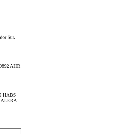
ador Sur.
1-0892 AHR.
S HABS
CALERA